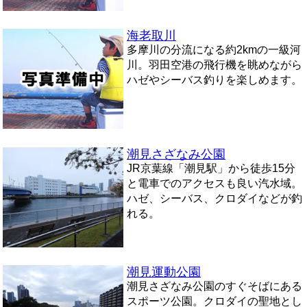
海老取川
多摩川の分流になる約2kmの一級河
川。羽田空港の飛行機を眺めながら
ハゼやシーバス釣りを楽しめます。
潮見さざなみ公園
JR京葉線「潮見駅」から徒歩15分
と電車でのアクセスも良い汽水域。
ハゼ、シーバス、クロダイなどが釣
れる。
潮見運動公園
潮見さざなみ公園のすぐそばにある
スポーツ公園。クロダイの聖地とし