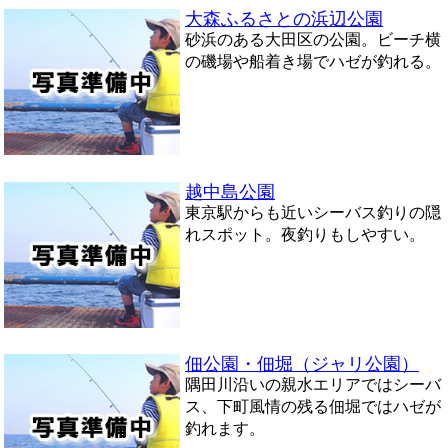
大森ふるさとの浜辺公園
砂浜のある大田区の公園。ビーチ横
の磯場や船着き場でハゼが釣れる。
越中島公園
東京駅からも近いシーバス釣りの隠
れスポット。夜釣りもしやすい。
佃公園・佃堀（ジャリ公園）
隅田川沿いの親水エリアではシーバ
ス、下町風情の残る佃堀ではハゼが
釣れます。