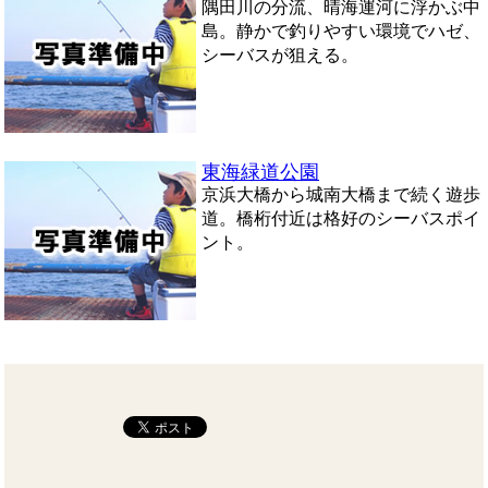
隅田川の分流、晴海運河に浮かぶ中
島。静かで釣りやすい環境でハゼ、
シーバスが狙える。
東海緑道公園
京浜大橋から城南大橋まで続く遊歩
道。橋桁付近は格好のシーバスポイ
ント。