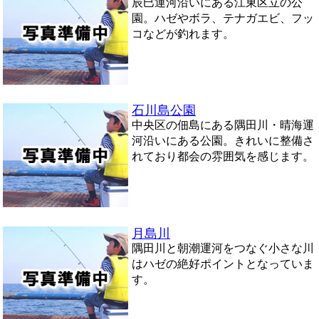
辰巳運河沿いにある江東区立の公
園。ハゼやボラ、テナガエビ、フッ
コなどが釣れます。
石川島公園
中央区の佃島にある隅田川・晴海運
河沿いにある公園。きれいに整備さ
れており都会の雰囲気を感じます。
月島川
隅田川と朝潮運河をつなぐ小さな川
はハゼの絶好ポイントとなっていま
す。