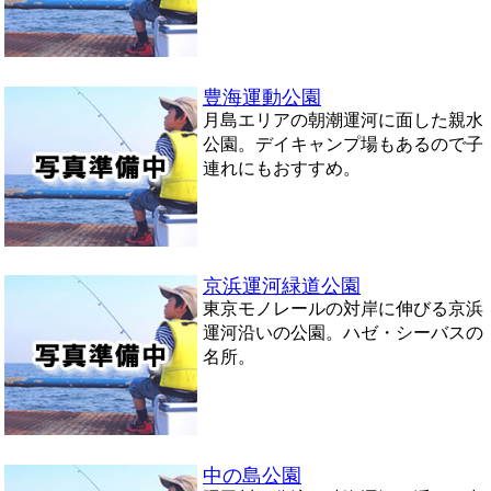
豊海運動公園
月島エリアの朝潮運河に面した親水
公園。デイキャンプ場もあるので子
連れにもおすすめ。
京浜運河緑道公園
東京モノレールの対岸に伸びる京浜
運河沿いの公園。ハゼ・シーバスの
名所。
中の島公園