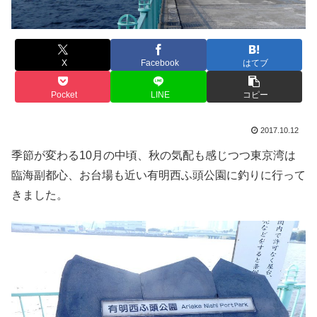
X
Facebook
はてブ
Pocket
LINE
コピー
2017.10.12
季節が変わる10月の中頃、秋の気配も感じつつ東京湾は
臨海副都心、お台場も近い有明西ふ頭公園に釣りに行って
きました。