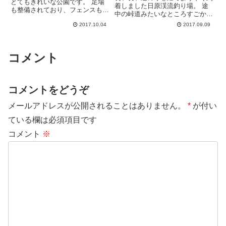
とてもきれいな公園です。 足場
着しました日原渓流釣り場。 途
も整備されており、フェンスもあ
中の峠道みたいなところすごかっ
るのでとっても安全。 噂ではか
たな～。 一番近い高速、圏央道
2017.10.04
2017.09.09
なり魚影が濃いとか・・・。 で
青梅インターからおよそ1時間。
も釣り人は誰もいません。 果た
超大自然です！ こちら第２駐車
して本当に魚は釣れるのでしょう
場。 到着すると1番最初に目にす
か？ この坂道を降りていくと
る駐車場がここ。 その横に...
コメント
釣...
コメントをどうぞ
メールアドレスが公開されることはありません。
*
が付い
ている欄は必須項目です
コメント
※