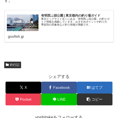
す。
有明西ふ頭公園 | 東京都内の釣り場ガイド
東京ビッグサイト近くにある「有明西ふ頭公園」の釣りガ
イド情報を掲載しています。おすすめポイントや釣り方、
季節別の対象魚など釣り情報が満載です。
goofish.jp
釣行記
シェアする
X
Facebook
はてブ
Pocket
LINE
コピー
yoshitakeをフォローする