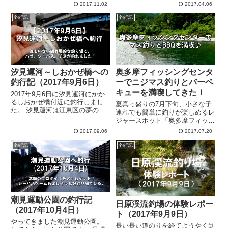
秋川国際マス釣り場。駐車場の看
2017.11.02
2017.04.06
ます。 もう午前10時だから釣り
板を見つけて入ってびっくりこの
場が混んでいて釣りができなかっ
大きさ！着いた時間は朝の９時で
釣行記
釣行記
たらどうしよう・・・なんて不
すがまだ誰も来ていないようで、
安...
車は１台も止まっていませんでし
た。...
汐見運河～しおかぜ橋への
奥多摩フィッシングセンタ
釣行記（2017年9月6日）
ーでニジマス釣りとバーベ
キューを満喫してきた！
2017年9月6日に汐見運河にかか
るしおかぜ橋付近に釣行しまし
夏真っ盛りの7月下旬、小さな子
た。 汐見運河は江東区の夢の島
連れでも簡単に釣りが楽しめるレ
公園近くを流れる汽水域。 電車
ジャースポット「奥多摩フィッシ
や車でのアクセスもよい東京湾奥
ングセンター」にやってきまし
2017.09.06
2017.07.20
の釣り場です。 果たして釣果
た！ 都内中心部からでも1～2時
は？ 釣り場はこんな感じ やっと
間で来られる手軽さなのに、自然
釣行記
釣行記
着いた～！ ここがしおかぜ橋...
豊かな釣り場でニジマス釣りやバ
ーベキューが楽しめます。 や
っ...
潮見運動公園の釣行記
日原渓流釣場の体験レポー
（2017年10月4日）
ト（2017年9月9日）
やってきました潮見運動公園。
長い長い道のりを経てようやく到