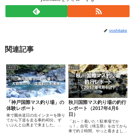
yoshitake
関連記事
釣行記
釣行記
「神戸国際マス釣り場」の
秋川国際マス釣り場の釣行
体験レポート
レポート（2017年4月6
日）
車で圏央道日の出インターを降り
てから下道を走る事約40分。ず
「お～！着いた！駐車場でか
いぶんと山奥まで来ました。
っ！」自宅（埼玉県）を出てから
「ホントにここ東京？」と疑いた
車で約２時間、やっと着きました
くなる様なのどかな風景が広がり